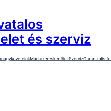
atalos
let és szerviz
anagyköveteink
Márkakereskedőink
Szerviz
Garanciális fe