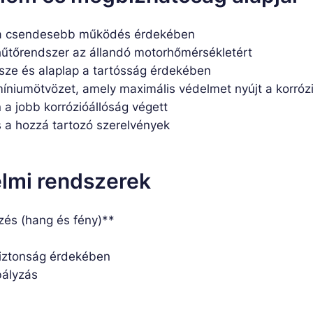
r a csendesebb működés érdekében
hűtőrendszer az állandó motorhőmérsékletért
e és alaplap a tartósság érdekében
íniumötvözet, amely maximális védelmet nyújt a korrózi
 a jobb korrózióállóság végett
s a hozzá tartozó szerelvények
elmi rendszerek
zés (hang és fény)**
biztonság érdekében
bályzás