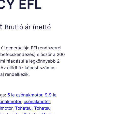
CY EFL
t
Bruttó ár (nettó
j generációja EFI rendszerrel
-befecskendezés) először a 200
ami ráadásul a legkönnyebb 2
. Az elődhöz képest számos
al rendelkezik.
gs:
5 le csónakmotor
, 
9.9 le
ónakmotor
, 
csónakmotor
, 
lmotor
, 
Tohatsu
, 
Tohatsu