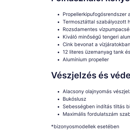
Propellerkipufogósrendsze
Termosztáttal szabályozott 
Rozsdamentes vízpumpacsész
Kiváló minőségű tengeri alum
Cink bevonat a vízjáratokban
12 literes üzemanyag tank é
Alumínium propeller
Vészjelzés és véd
Alacsony olajnyomás vészjel
Bukóslusz
Sebességben indítás tiltás 
Maximális fordulatszám sza
*bizonyosmodellek esetében