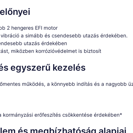
 előnyei
bb 2 hengeres EFI motor
vibráció a simább és csendesebb utazás érdekében.
sendesebb utazás érdekében
ást, miközben korrózióvédelmet is biztosít
 és egyszerű kezelés
kenőmentes működés, a könnyebb indítás és a nagyobb
a kormányzási erőfeszítés csökkentése érdekében*
elem és megbízhatóság alapjai