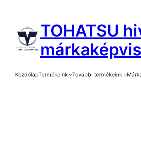
Ugrás
a
tartalomhoz
TOHATSU hiv
márkaképvise
Kezdőlap
Termékeink
További termékeink
Márk