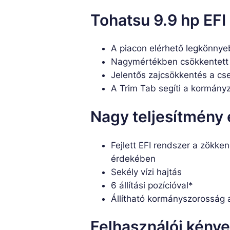
Tohatsu 9.9 hp EFI
A piacon elérhető legkönnye
Nagymértékben csökkentett 
Jelentős zajcsökkentés a c
A Trim Tab segíti a kormányz
Nagy teljesítmény
Fejlett EFI rendszer a zök
érdekében
Sekély vízi hajtás
6 állítási pozícióval*
Állítható kormányszorosság 
Felhasználói kény