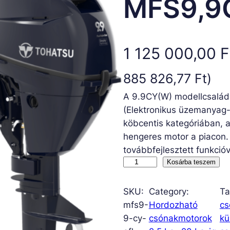
MFS9,9
1 125 000,00
F
885 826,77
Ft
)
A 9.9CY(W) modellcsalád ú
(Elektronikus üzemanyag
köbcentis kategóriában, 
hengeres motor a piacon
továbbfejlesztett funkcióv
M
Kosárba teszem
F
S
SKU:
Category:
Ta
9
mfs9-
Hordozható
cs
,
9-cy-
csónakmotorok
kü
9