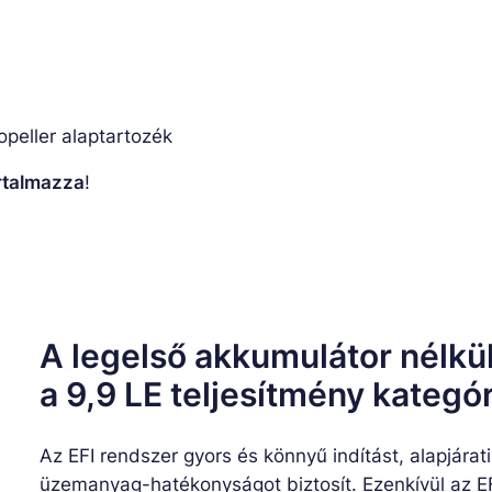
peller alaptartozék
artalmazza
!
A legelső akkumulátor nélkül
a 9,9 LE teljesítmény kategó
Az EFI rendszer gyors és könnyű indítást, alapjárati 
üzemanyag-hatékonyságot biztosít. Ezenkívül az EF