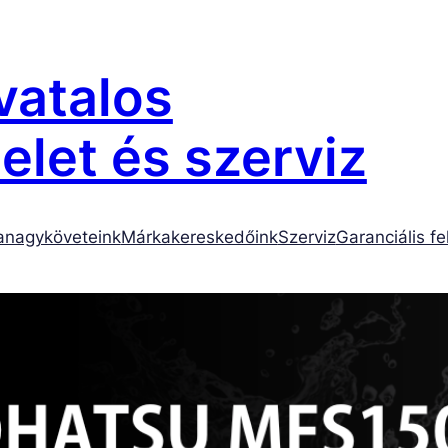
atalos
let és szerviz
anagyköveteink
Márkakereskedőink
Szerviz
Garanciális fe