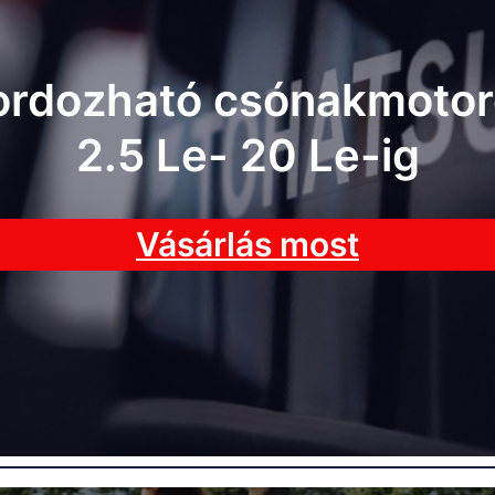
ordozható csónakmotor
2.5 Le- 20 Le-ig
Vásárlás most