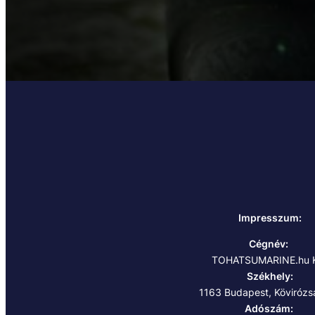
Impresszum:
Cégnév:
TOHATSUMARINE.hu K
Székhely:
1163 Budapest, Kövirózsa
Adószám: