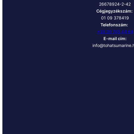
26678924-2-42
Cégjegyzékszám:
01 09 378419
Telefonszám:
+36 20 745 44 64
E-mail cím:
info@tohatsumarine.