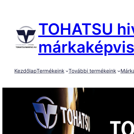
TOHATSU hiv
márkaképvise
Kezdőlap
Termékeink
További termékeink
Márk