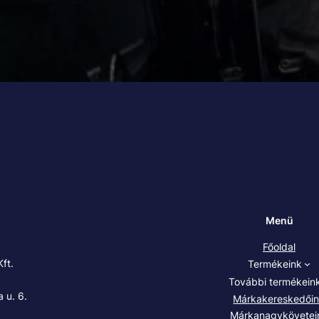
Menü
Főoldal
ft.
Termékeink
További termékein
 u. 6.
Márkakereskedői
Márkanagykövetei