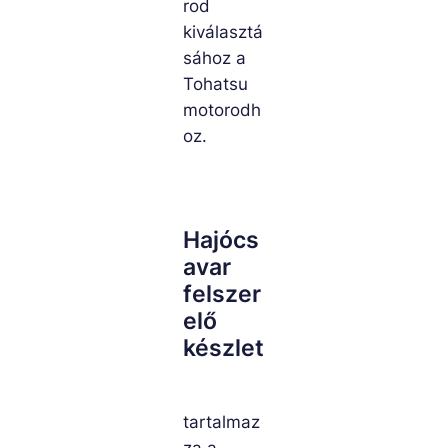
rod
kiválasztá
sához a
Tohatsu
motorodh
oz.
Hajócs
avar
felszer
elő
készlet
tartalmaz
za a