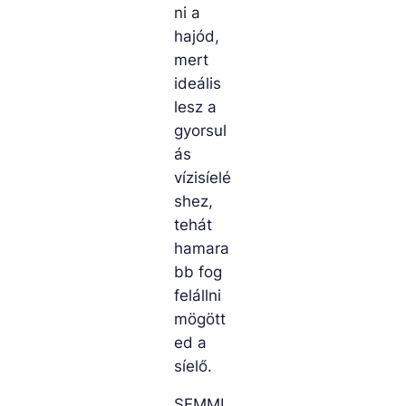
ni a
hajód,
mert
ideális
lesz a
gyorsul
ás
vízisíelé
shez,
tehát
hamara
bb fog
felállni
mögött
ed a
síelő.
SEMMI