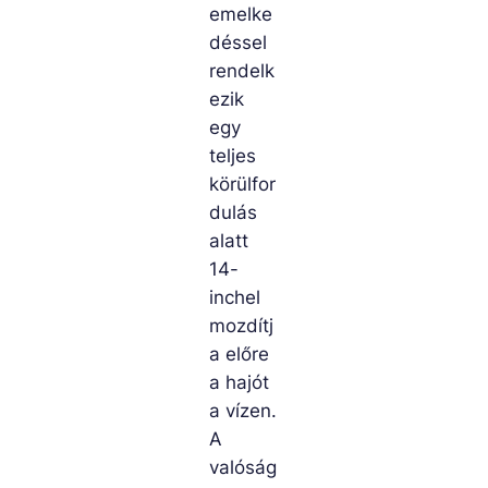
emelke
déssel
rendelk
ezik
egy
teljes
körülfor
dulás
alatt
14-
inchel
mozdítj
a előre
a hajót
a vízen.
A
valóság