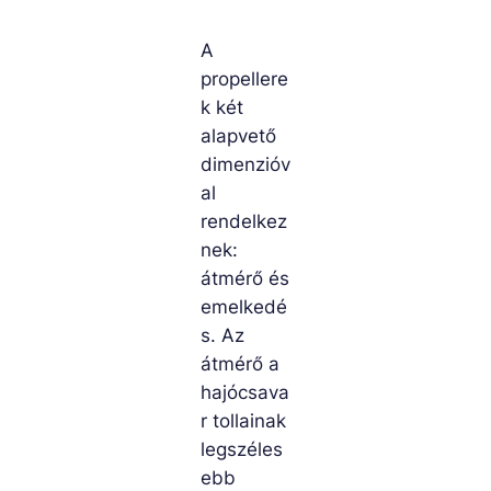
A
propellere
k két
alapvető
dimenzióv
al
rendelkez
nek:
átmérő és
emelkedé
s. Az
átmérő a
hajócsava
r tollainak
legszéles
ebb