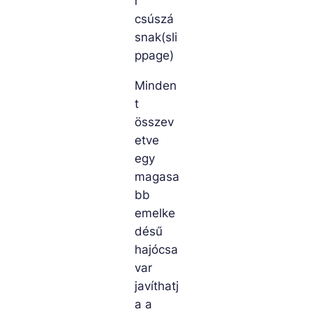
r
csúszá
snak(sli
ppage)
Minden
t
összev
etve
egy
magasa
bb
emelke
désű
hajócsa
var
javíthatj
a a