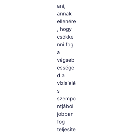
ani,
annak
ellenére
, hogy
csökke
nni fog
a
végseb
essége
d a
vizisíelé
s
szempo
ntjából
jobban
fog
teljesíte