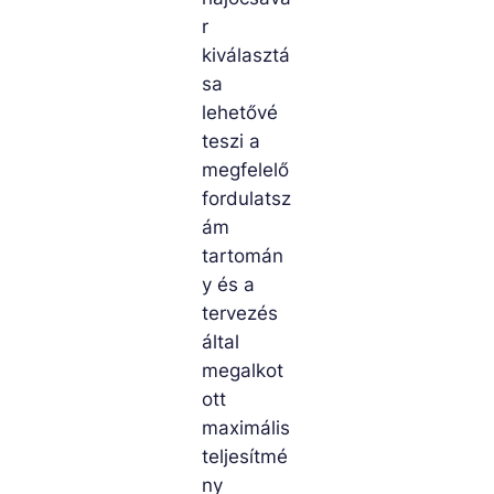
r
kiválasztá
sa
lehetővé
teszi a
megfelelő
fordulatsz
ám
tartomán
y és a
tervezés
által
megalkot
ott
maximális
teljesítmé
ny