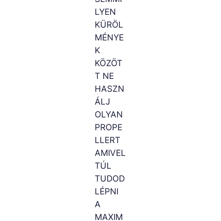
LYEN
KÜRÖL
MÉNYE
K
KÖZÖT
T NE
HASZN
ÁLJ
OLYAN
PROPE
LLERT
AMIVEL
TÚL
TUDOD
LÉPNI
A
MAXIM