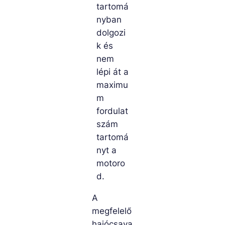
tartomá
nyban
dolgozi
k és
nem
lépi át a
maximu
m
fordulat
szám
tartomá
nyt a
motoro
d.
A
megfelelő
hajócsava