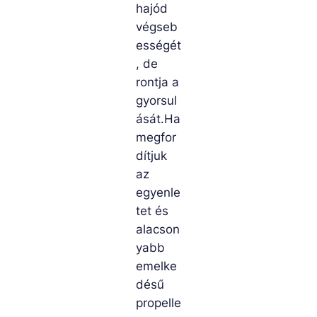
hajód
végseb
ességét
, de
rontja a
gyorsul
ását.Ha
megfor
dítjuk
az
egyenle
tet és
alacson
yabb
emelke
désű
propelle