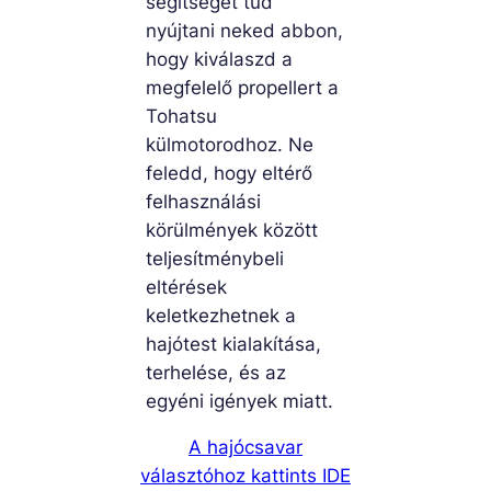
segítséget tud
nyújtani neked abbon,
hogy kiválaszd a
megfelelő propellert a
Tohatsu
külmotorodhoz. Ne
feledd, hogy eltérő
felhasználási
körülmények között
teljesítménybeli
eltérések
keletkezhetnek a
hajótest kialakítása,
terhelése, és az
egyéni igények miatt.
A hajócsavar
választóhoz kattints IDE