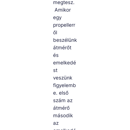
megtesz.
Amikor
egy
propellerr
ől
beszélünk
átmérőt
és
emelkedé
st
veszünk
figyelemb
e. első
szám az
átmérő
második
az