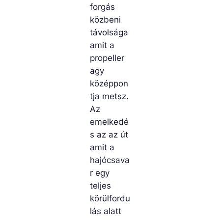
forgás
közbeni
távolsága
amit a
propeller
agy
középpon
tja metsz.
Az
emelkedé
s az az út
amit a
hajócsava
r egy
teljes
körülfordu
lás alatt