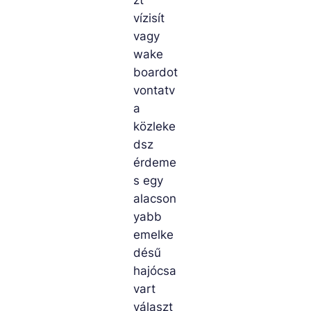
vízisít
vagy
wake
boardot
vontatv
a
közleke
dsz
érdeme
s egy
alacson
yabb
emelke
désű
hajócsa
vart
választ