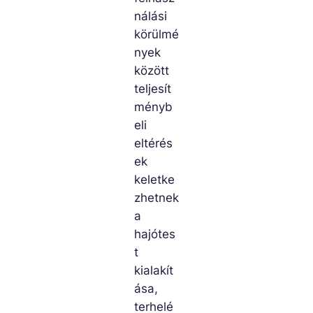
nálási
körülmé
nyek
között
teljesít
ményb
eli
eltérés
ek
keletke
zhetnek
a
hajótes
t
kialakít
ása,
terhelé