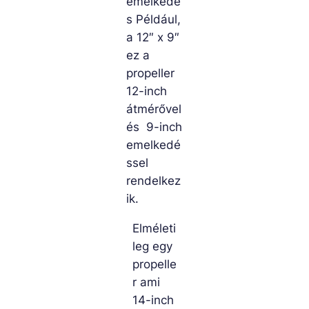
emelkedé
s Például,
a 12″ x 9″
ez a
propeller
12-inch
átmérővel
és 9-inch
emelkedé
ssel
rendelkez
ik.
Elméleti
leg egy
propelle
r ami
14-inch