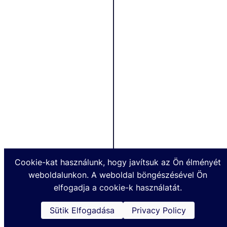
3
&
2
B
6
&
0
C
M
)
3
U
A
-
8
7
3
2
Cookie-kat használunk, hogy javítsuk az Ön élményét
6
weboldalunkon. A weboldal böngészésével Ön
-
M
elfogadja a cookie-k használatát.
0
8
(
/
Sütik Elfogadása
Privacy Policy
o
9