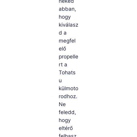
neked
abban,
hogy
kiválasz
d a
megfel
elő
propelle
rt a
Tohats
u
külmoto
rodhoz.
Ne
feledd,
hogy
eltérő
felhasz