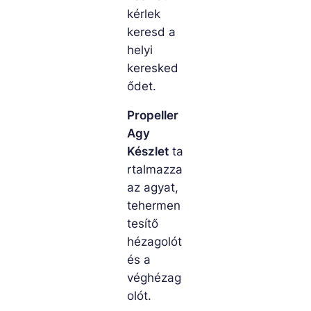
kérlek
keresd a
helyi
keresked
ődet.
Propeller
Agy
Készlet
ta
rtalmazza
az agyat,
tehermen
tesítő
hézagolót
és a
véghézag
olót.