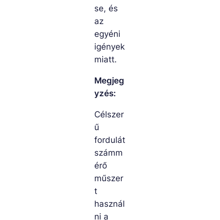
se, és
az
egyéni
igények
miatt.
Megjeg
yzés:
Célszer
ű
fordulát
számm
érő
műszer
t
használ
ni a