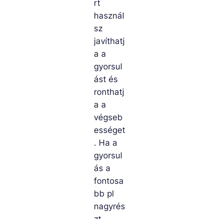
rt
használ
sz
javíthatj
a a
gyorsul
ást és
ronthatj
a a
végseb
ességet
. Ha a
gyorsul
ás a
fontosa
bb pl
nagyrés
zt