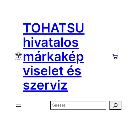
Ugrás
a
TOHATSU
tartalomhoz
hivatalos
márkakép
viselet és
szerviz
Keresés