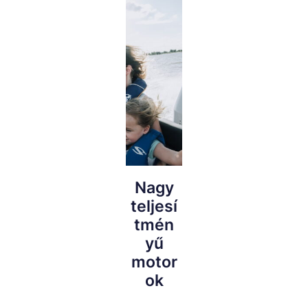
Nagy
teljesí
tmén
yű
motor
ok