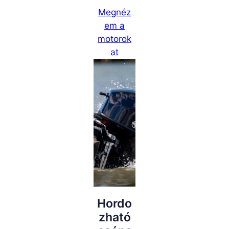
Megnéz
em a
motorok
at
Hordo
zható