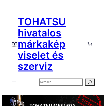
Ugrás
a
TOHATSU
tartalomhoz
hivatalos
márkakép
viselet és
szerviz
Keresés