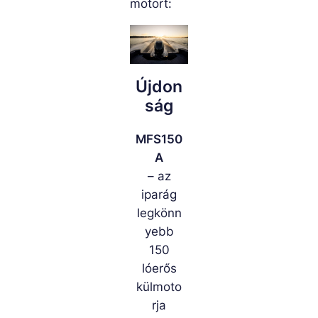
motort:
Újdon
ság
MFS150
A
– az
iparág
legkönn
yebb
150
lóerős
külmoto
rja