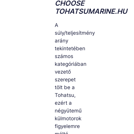
CHOOSE
TOHATSUMARINE.HU
A
súly/teljesítmény
arány
tekintetében
számos
kategóriában
vezető
szerepet
tölt be a
Tohatsu,
ezért a
négyütemű
külmotorok
figyelemre