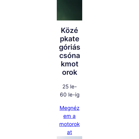
Közé
pkate
góriás
csóna
kmot
orok
25 le-
60 le-ig
Megnéz
em a
motorok
at