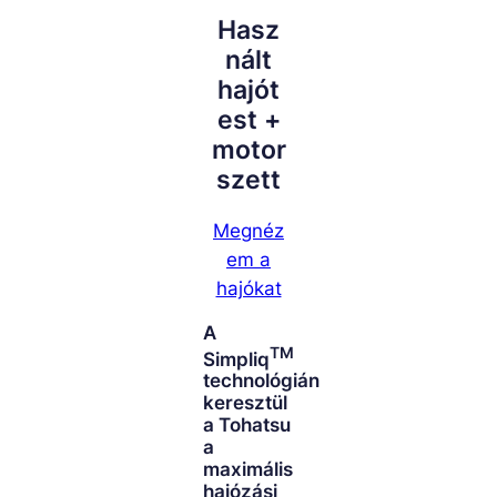
Hasz
nált
hajót
est +
motor
szett
Megnéz
em a
hajókat
A
TM
Simpliq
technológián
keresztül
a Tohatsu
a
maximális
hajózási