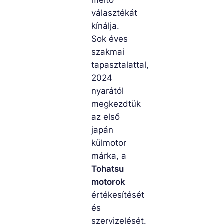
méltó
választékát
kínálja.
Sok éves
szakmai
tapasztalattal,
2024
nyarától
megkezdtük
az első
japán
külmotor
márka, a
Tohatsu
motorok
értékesítését
és
szervizelését.