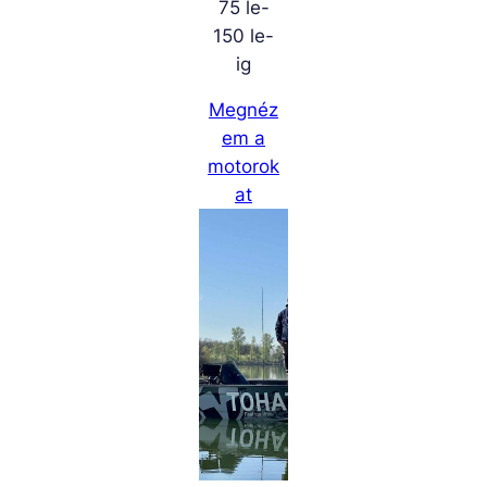
75 le-
150 le-
ig
Megnéz
em a
motorok
at