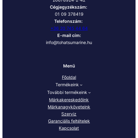
Cégjegyzékszám:
01 09 378419
Telefonszám:
+36 20 745 44 64
E-mail cím:
info@tohatsumarine.hu
Menü
Főoldal
Termékeink
További termékeink
Márkakereskedőink
Márkanagyköveteink
Szerviz
Garanciális feltételek
Kapcsolat