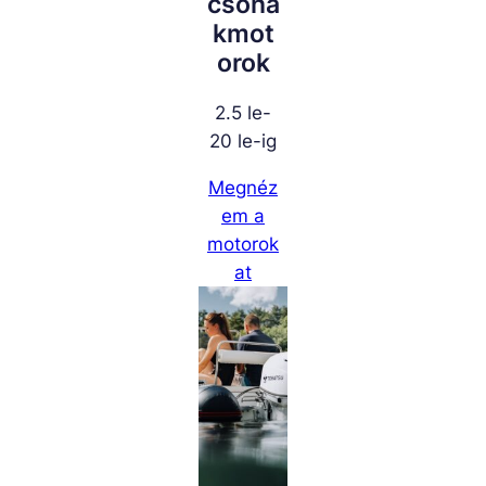
csóna
kmot
orok
2.5 le-
20 le-ig
Megnéz
em a
motorok
at