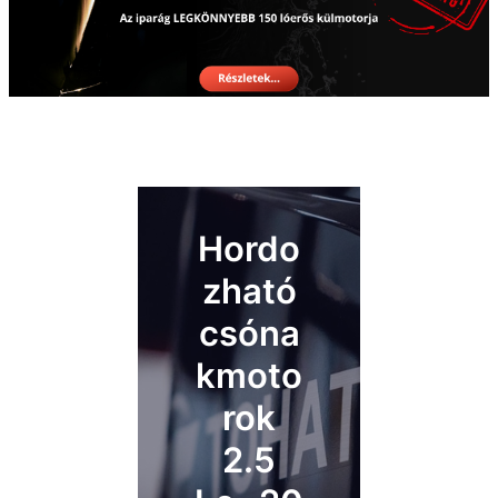
Hordo
zható
csóna
kmoto
rok
2.5