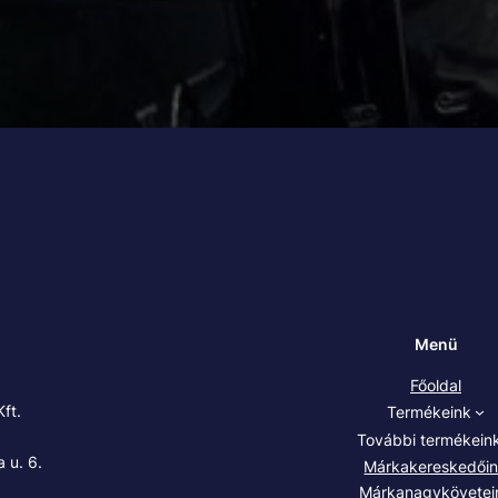
Menü
Főoldal
ft.
Termékeink
További termékein
 u. 6.
Márkakereskedői
Márkanagykövetei