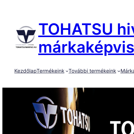
TOHATSU hiv
márkaképvise
Kezdőlap
Termékeink
További termékeink
Márk