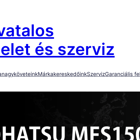
atalos
let és szerviz
anagyköveteink
Márkakereskedőink
Szerviz
Garanciális fe