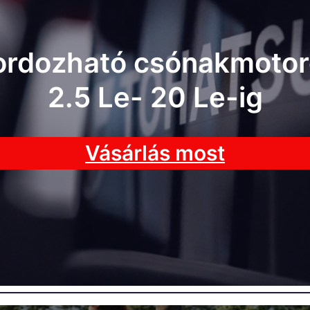
ordozható csónakmotor
2.5 Le- 20 Le-ig
Vásárlás most