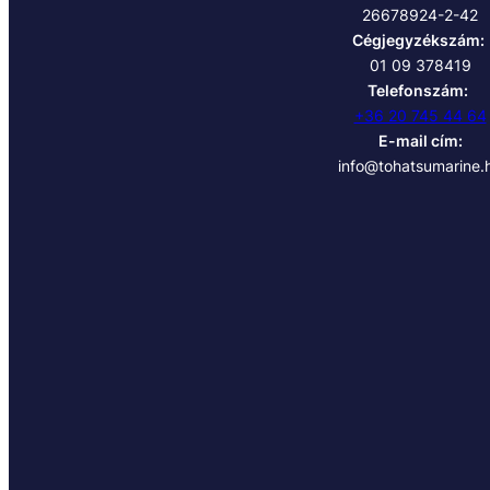
26678924-2-42
Cégjegyzékszám:
01 09 378419
Telefonszám:
+36 20 745 44 64
E-mail cím:
info@tohatsumarine.