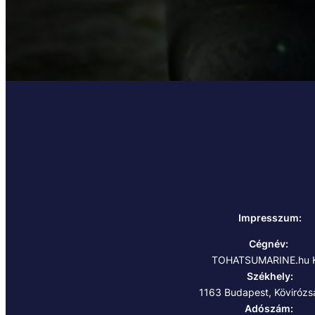
Impresszum:
Cégnév:
TOHATSUMARINE.hu K
Székhely:
1163 Budapest, Kövirózsa
Adószám: