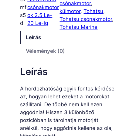
D
csónakmotor
, 
mf
csónakmotor
L
külmotor
, 
Tohatsu
, 
s5
ok 2.5 Le-
m
Tohatsu csónakmotor
, 
dl
20 Le-ig
e
Tohatsu Marine
n
Leírás
n
y
Vélemények (0)
i
s
Leírás
é
g
A hordozhatóság egyik fontos kérdése
az, hogyan lehet ezeket a motorokat
szállítani. De többé nem kell ezen
aggódnia! Hiszen 3 különböző
pozícióban is tárolhatja motorját
anélkül, hogy aggódnia kellene az olaj