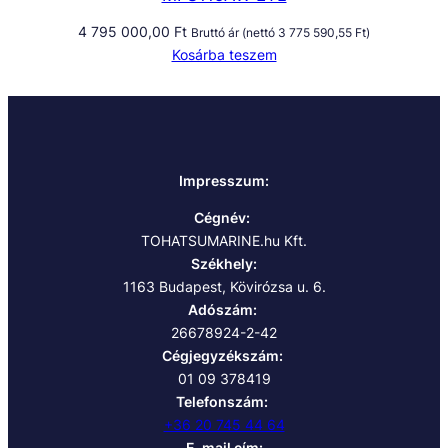
4 795 000,00
Ft
Bruttó ár (nettó
3 775 590,55
Ft
)
Kosárba teszem
Impresszum:
Cégnév:
TOHATSUMARINE.hu Kft.
Székhely:
1163 Budapest, Kövirózsa u. 6.
Adószám:
26678924-2-42
Cégjegyzékszám:
01 09 378419
Telefonszám:
+36 20 745 44 64
E-mail cím: