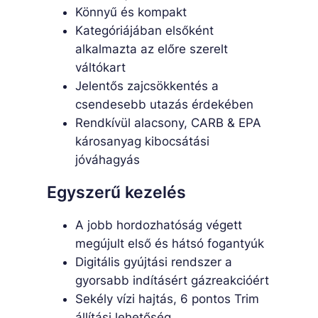
Könnyű és kompakt
Kategóriájában elsőként
alkalmazta az előre szerelt
váltókart
Jelentős zajcsökkentés a
csendesebb utazás érdekében
Rendkívül alacsony, CARB & EPA
károsanyag kibocsátási
jóváhagyás
Egyszerű kezelés
A jobb hordozhatóság végett
megújult első és hátsó fogantyúk
Digitális gyújtási rendszer a
gyorsabb indításért gázreakcióért
Sekély vízi hajtás, 6 pontos Trim
állítási lehetőség