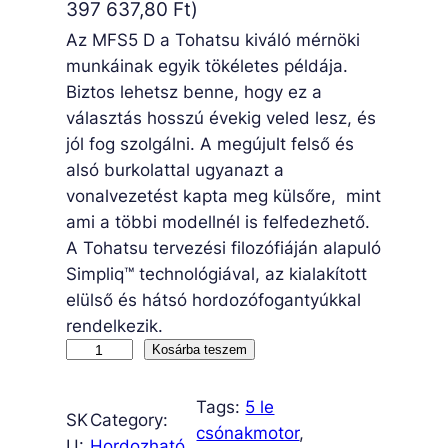
397 637,80
Ft
)
Az MFS5 D a Tohatsu kiváló mérnöki
munkáinak egyik tökéletes példája.
Biztos lehetsz benne, hogy ez a
választás hosszú évekig veled lesz, és
jól fog szolgálni. A megújult felső és
alsó burkolattal ugyanazt a
vonalvezetést kapta meg külsőre, mint
ami a többi modellnél is felfedezhető.
A Tohatsu tervezési filozófiáján alapuló
Simpliq™ technológiával, az kialakított
elülső és hátsó hordozófogantyúkkal
rendelkezik.
M
Kosárba teszem
F
S
Tags:
5 le
SK
Category:
5
csónakmotor
, 
U:
Hordozható