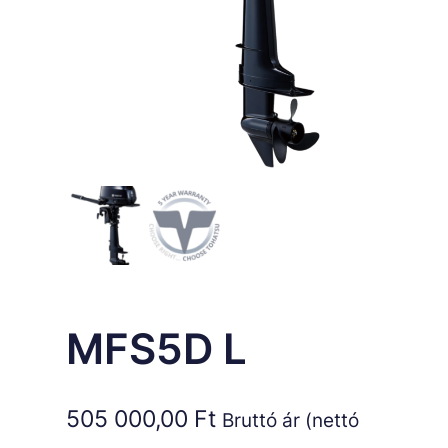
MFS5D L
505 000,00
Ft
Bruttó ár (nettó