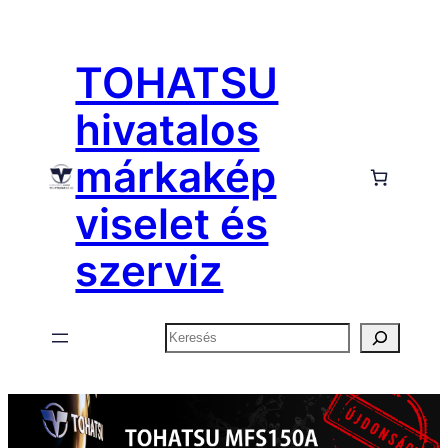
Ugrás
a
TOHATSU
tartalomhoz
hivatalos
márkakép
viselet és
szerviz
Keresés