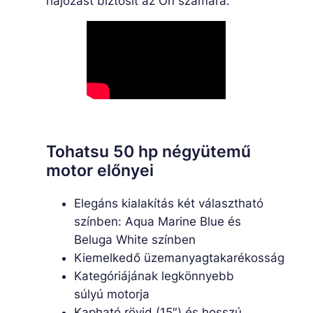
hajózást biztosít az Ön számára.
Tohatsu 50 hp négyütemű
motor előnyei
Elegáns kialakítás két választható
színben: Aqua Marine Blue és
Beluga White színben
Kiemelkedő üzemanyagtakarékosság
Kategóriájának legkönnyebb
súlyú motorja
Kapható rövid (15″) és hosszú