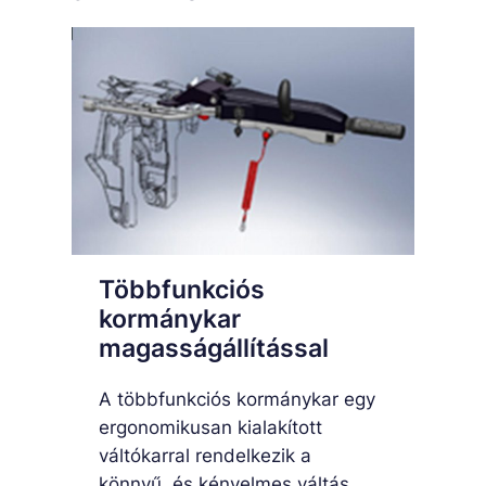
Többfunkciós
kormánykar
magasságállítással
A többfunkciós kormánykar egy
ergonomikusan kialakított
váltókarral rendelkezik a
könnyű, és kényelmes váltás