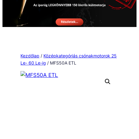
Kezdőlap
/
Középkategóriás csónakmotorok 25
Le- 60 Le-ig
/ MFS50A ETL