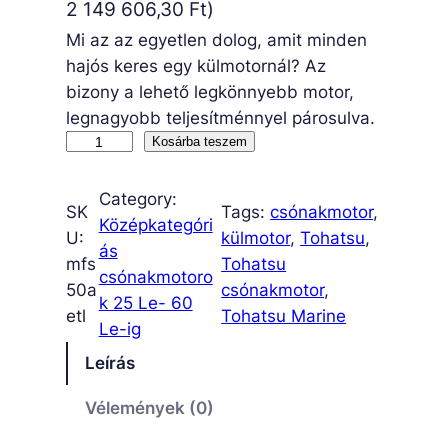
2 149 606,30
Ft
)
Mi az az egyetlen dolog, amit minden
hajós keres egy külmotornál? Az
bizony a lehető legkönnyebb motor,
legnagyobb teljesítménnyel párosulva.
M
Kosárba teszem
F
S
Category:
SK
Tags:
csónakmotor
, 
5
Középkategóri
U:
külmotor
, 
Tohatsu
, 
0
ás
mfs
Tohatsu
A
csónakmotoro
50a
csónakmotor
, 
E
k 25 Le- 60
etl
Tohatsu Marine
T
Le-ig
L
Leírás
m
e
Vélemények (0)
n