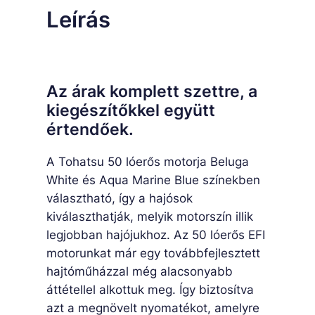
n
Leírás
y
i
s
é
Az árak komplett szettre, a
g
kiegészítőkkel együtt
értendőek.
A Tohatsu 50 lóerős motorja Beluga
White és Aqua Marine Blue színekben
választható, így a hajósok
kiválaszthatják, melyik motorszín illik
legjobban hajójukhoz. Az 50 lóerős EFI
motorunkat már egy továbbfejlesztett
hajtóműházzal még alacsonyabb
áttétellel alkottuk meg. Így biztosítva
azt a megnövelt nyomatékot, amelyre