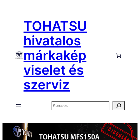
Ugrás
a
TOHATSU
tartalomhoz
hivatalos
márkakép
viselet és
szerviz
Keresés