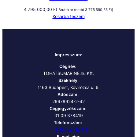
4 795 000,00
Ft
Bruttó ár (nettó
3 775 590,55
Ft
)
Kosárba teszem
Impresszum:
Cégnév:
TOHATSUMARINE.hu Kft.
Székhely:
1163 Budapest, Kövirózsa u. 6.
Adószám:
26678924-2-42
Cégjegyzékszám:
01 09 378419
Telefonszám:
+36 20 745 44 64
E-mail cím: