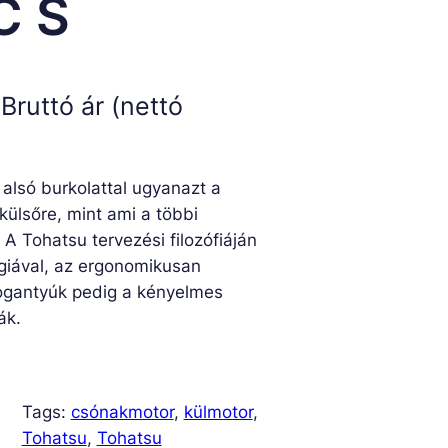
C S
Bruttó ár (nettó
 alsó burkolattal ugyanazt a
ülsőre, mint ami a többi
 A Tohatsu tervezési filozófiáján
ógiával, az ergonomikusan
 fogantyúk pedig a kényelmes
ák.
Tags:
csónakmotor
, 
külmotor
, 
Tohatsu
, 
Tohatsu