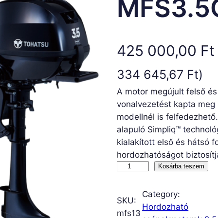
MFS3.5
425 000,00
Ft
334 645,67
Ft
)
A motor megújult felső és
vonalvezetést kapta meg k
modellnél is felfedezhető.
alapuló Simpliq™ technol
kialakított első és hátsó
hordozhatóságot biztosítj
M
Kosárba teszem
F
S
Category:
SKU:
3
Hordozható
mfs13
.