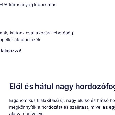
 EPA károsanyag kibocsátás
ank, kültank csatlakozási lehetőség
peller alaptartozék
artalmazza
!
Elől és hátul nagy hordozóf
Ergonomikus kialakítású új, nagy elülső és hátsó 
megkönnyítik a hordozást és szállítást, mivel az eg
alá van helyezve.