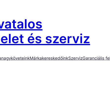
atalos
let és szerviz
anagyköveteink
Márkakereskedőink
Szerviz
Garanciális fe