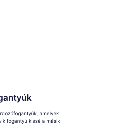
ogantyúk
hordozófogantyúk, amelyek
yik fogantyú kissé a másik