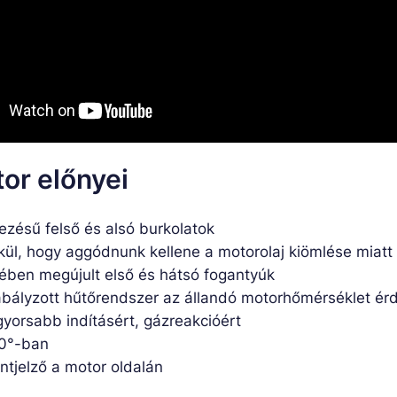
or előnyei
ezésű felső és alsó burkolatok
élkül, hogy aggódnunk kellene a motorolaj kiömlése miatt
ében megújult első és hátsó fogantyúk
abályzott hűtőrendszer az állandó motorhőmérséklet é
 gyorsabb indításért, gázreakcióért
60°-ban
ntjelző a motor oldalán