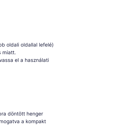
b oldali oldallal lefelé)
 miatt.
lvassa el a használati
bra döntött henger
támogatva a kompakt