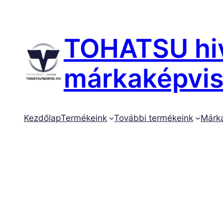
Ugrás
a
tartalomhoz
TOHATSU hiv
márkaképvise
Kezdőlap
Termékeink
További termékeink
Márk