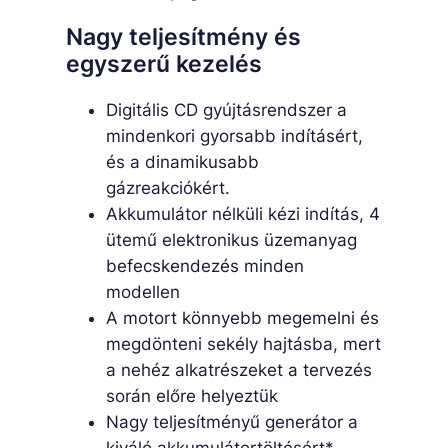
Nagy teljesítmény és
egyszerű kezelés
Digitális CD gyújtásrendszer a
mindenkori gyorsabb indításért,
és a dinamikusabb
gázreakciókért.
Akkumulátor nélküli kézi indítás, 4
ütemű elektronikus üzemanyag
befecskendezés minden
modellen
A motort könnyebb megemelni és
megdönteni sekély hajtásba, mert
a nehéz alkatrészeket a tervezés
során előre helyeztük
Nagy teljesítményű generátor a
kiváló akkumulátortöltésért*