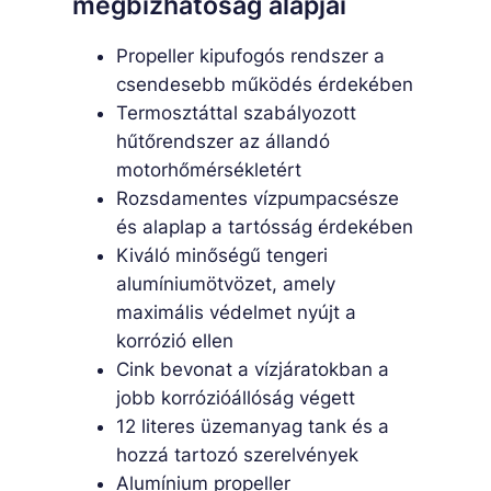
megbízhatóság alapjai
Propeller kipufogós rendszer a
csendesebb működés érdekében
Termosztáttal szabályozott
hűtőrendszer az állandó
motorhőmérsékletért
Rozsdamentes vízpumpacsésze
és alaplap a tartósság érdekében
Kiváló minőségű tengeri
alumíniumötvözet, amely
maximális védelmet nyújt a
korrózió ellen
Cink bevonat a vízjáratokban a
jobb korrózióállóság végett
12 literes üzemanyag tank és a
hozzá tartozó szerelvények
Alumínium propeller