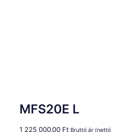
MFS20E L
1 225 000,00
Ft
Bruttó ár (nettó