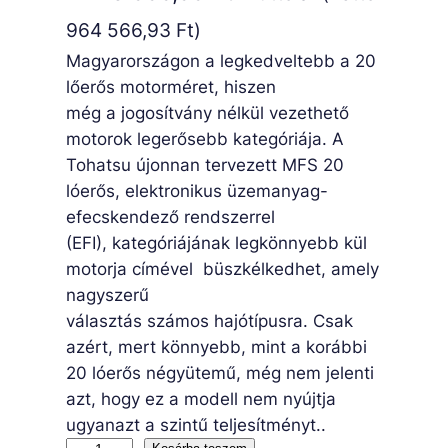
964 566,93
Ft
)
Magyarországon a legkedveltebb a 20
lőerős motorméret, hiszen
még a jogosítvány nélkül vezethető
motorok legerősebb kategóriája. A
Tohatsu újonnan tervezett MFS 20
lóerős, elektronikus üzemanyag-
efecskendező rendszerrel
(EFI), kategóriájának legkönnyebb kül
motorja címével büszkélkedhet, amely
nagyszerű
választás számos hajótípusra. Csak
azért, mert könnyebb, mint a korábbi
20 lóerős négyütemű, még nem jelenti
azt, hogy ez a modell nem nyújtja
ugyanazt a szintű teljesítményt..