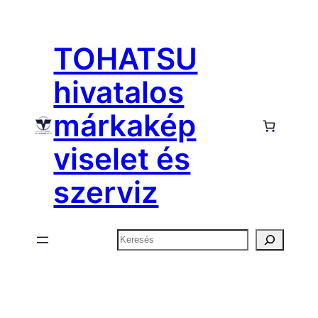
Ugrás
a
TOHATSU
tartalomhoz
hivatalos
márkakép
viselet és
szerviz
Keresés