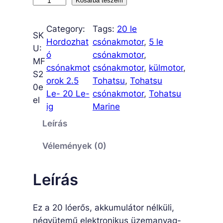
M
Kosárba teszem
F
S
Category:
Tags:
20 le
SK
2
Hordozhat
csónakmotor
, 
5 le
U:
0
ó
csónakmotor
, 
MF
E
csónakmot
csónakmotor
, 
külmotor
, 
S2
L
orok 2.5
Tohatsu
, 
Tohatsu
0e
m
Le- 20 Le-
csónakmotor
, 
Tohatsu
el
e
ig
Marine
n
Leírás
n
y
Vélemények (0)
i
s
Leírás
é
g
Ez a 20 lóerős, akkumulátor nélküli,
négyütemű elektronikus üzemanyag-