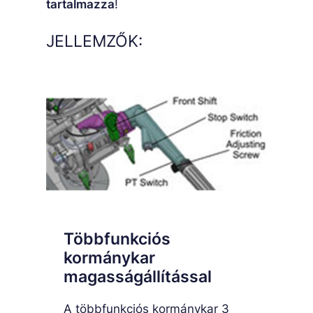
tartalmazza
!
JELLEMZŐK:
Többfunkciós
kormánykar
magasságállítással
A többfunkciós kormánykar 3