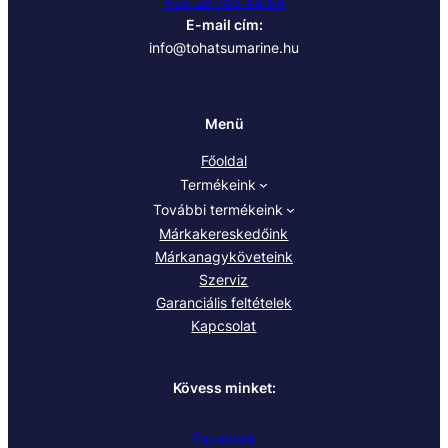
+36 20 745 44 64
E-mail cím:
info@tohatsumarine.hu
Menü
Főoldal
Termékeink
További termékeink
Márkakereskedőink
Márkanagyköveteink
Szerviz
Garanciális feltételek
Kapcsolat
Kövess minket:
Facebook