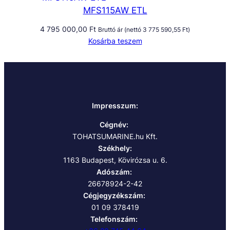
MFS115AW ETL
4 795 000,00
Ft
Bruttó ár (nettó
3 775 590,55
Ft
)
Kosárba teszem
Impresszum:
Cégnév:
TOHATSUMARINE.hu Kft.
Székhely:
1163 Budapest, Kövirózsa u. 6.
Adószám:
26678924-2-42
Cégjegyzékszám:
01 09 378419
Telefonszám: