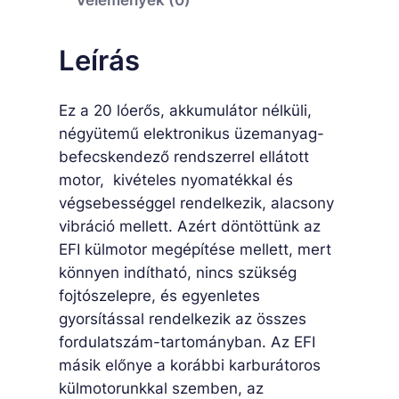
Vélemények (0)
W
h
Leírás
i
t
Ez a 20 lóerős, akkumulátor nélküli,
e
négyütemű elektronikus üzemanyag-
m
befecskendező rendszerrel ellátott
e
motor, kivételes nyomatékkal és
n
végsebességgel rendelkezik, alacsony
n
vibráció mellett. Azért döntöttünk az
y
EFI külmotor megépítése mellett, mert
i
könnyen indítható, nincs szükség
s
fojtószelepre, és egyenletes
é
gyorsítással rendelkezik az összes
g
fordulatszám-tartományban. Az EFI
másik előnye a korábbi karburátoros
külmotorunkkal szemben, az