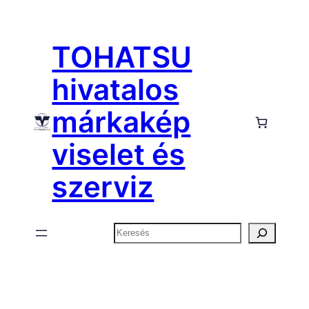
Ugrás
a
TOHATSU
tartalomhoz
hivatalos
márkakép
viselet és
szerviz
Keresés