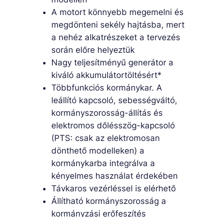
A motort könnyebb megemelni és
megdönteni sekély hajtásba, mert
a nehéz alkatrészeket a tervezés
során előre helyeztük
Nagy teljesítményű generátor a
kiváló akkumulátortöltésért*
Többfunkciós kormánykar. A
leállító kapcsoló, sebességváltó,
kormányszorosság-állítás és
elektromos dőlésszög-kapcsoló
(PTS: csak az elektromosan
dönthető modelleken) a
kormánykarba integrálva a
kényelmes használat érdekében
Távkaros vezérléssel is elérhető
Állítható kormányszorosság a
kormányzási erőfeszítés