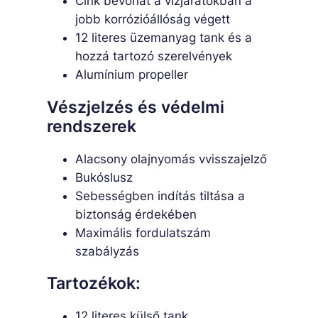
Cink bevonat a vízjáratokban a
jobb korrózióállóság végett
12 literes üzemanyag tank és a
hozzá tartozó szerelvények
Alumínium propeller
Vészjelzés és védelmi
rendszerek
Alacsony olajnyomás vvisszajelző
Bukóslusz
Sebességben indítás tiltása a
biztonság érdekében
Maximális fordulatszám
szabályzás
Tartozékok:
12 literes külső tank