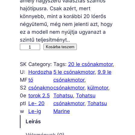
amely nagyszerű választás számos
hajótípusra. Csak azért, mert
könnyebb, mint a korábbi 20 lóerős
négyütemű, még nem jelenti azt, hogy
ez a modell nem nyújtja ugyanazt a
szintű teljesítményt..
M
Kosárba teszem
F
S
SK
Category:
Tags:
20 le csónakmotor
, 
2
U:
Hordozha
5 le csónakmotor
, 
9.9 le
0
MF
tó
csónakmotor
, 
E
S2
csónakmo
csónakmotor
, 
külmotor
, 
W
0e
torok 2.5
Tohatsu
, 
Tohatsu
E
ptl
Le- 20
csónakmotor
, 
Tohatsu
P
w
Le-ig
Marine
T
Leírás
L
–