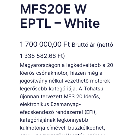
MFS20E W
EPTL – White
1 700 000,00
Ft
Bruttó ár (nettó
1 338 582,68
Ft
)
Magyarországon a legkedveltebb a 20
lóerős csónakmotor, hiszen még a
jogosítvány nélkül vezethető motorok
legerősebb kategóriája. A Tohatsu
újonnan tervezett MFS 20 lóerős,
elektronikus üzemanyag-
efecskendező rendszerrel (EFI),
kategóriájának legkönnyebb
külmotorja címével büszkélkedhet,