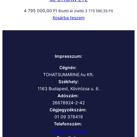
4 795 000,00
Ft
Bruttó ár (nettó
3 775 590,55
Ft
)
Kosárba teszem
Impresszum:
Cégnév:
TOHATSUMARINE.hu Kft.
Székhely:
1163 Budapest, Kövirózsa u. 6.
Adószám:
26678924-2-42
Cégjegyzékszám:
01 09 378419
Telefonszám:
+36 20 745 44 64