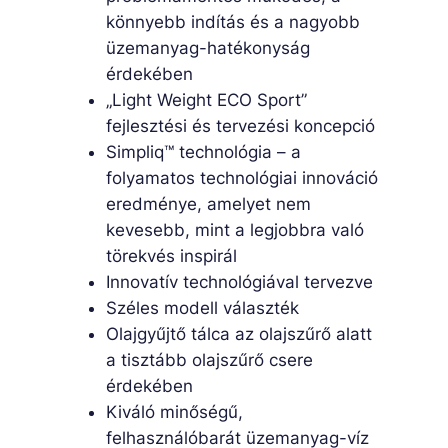
könnyebb indítás és a nagyobb
üzemanyag-hatékonyság
érdekében
„Light Weight ECO Sport”
fejlesztési és tervezési koncepció
Simpliq™ technológia – a
folyamatos technológiai innováció
eredménye, amelyet nem
kevesebb, mint a legjobbra való
törekvés inspirál
Innovatív technológiával tervezve
Széles modell választék
Olajgyűjtő tálca az olajszűrő alatt
a tisztább olajszűrő csere
érdekében
Kiváló minőségű,
felhasználóbarát üzemanyag-víz