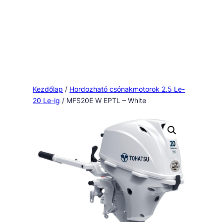
Kezdőlap
/
Hordozható csónakmotorok 2.5 Le-
20 Le-ig
/ MFS20E W EPTL – White