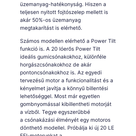
üzemanyag-hatékonyság. Hiszen a
teljesen nyitott fojtószelep mellett is
akár 50%-os üzemanyag
megtakarítást is elérhető.
Számos modellen elérhető a Power Tilt
funkció is. A 20 lóerős Power Tilt
ideális gumicsónakokhoz, különféle
horgászcsónakokhoz de akár
pontoncsónakokhoz is. Az egyedi
tervezésű motor a funkcionalitást és a
kényelmet javítja a könnyű billentési
lehetőséggel. Most már egyetlen
gombnyomással kibillentheti motorját
a vízből. Tegye egyszerűbbé
a csónakázási élményét egy motoros
dönthető modellel. Próbálja ki új 20 LE
EFI-motorunkat a