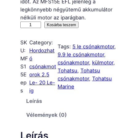
időt. Az MFS15E EFL jelenleg a
legkönnyebb négyütemű akkumulátor
nélküli motor az iparágban.
M
Kosárba teszem
F
S
SK
Category:
Tags:
5 le csónakmotor
, 
1
U:
Hordozhat
9.9 le csónakmotor
, 
5
MF
ó
csónakmotor
, 
külmotor
, 
E
S1
csónakmot
Tohatsu
, 
Tohatsu
E
5E
orok 2.5
csónakmotor
, 
Tohatsu
P
ep
Le- 20 Le-
Marine
S
s
ig
m
Leírás
e
n
Vélemények (0)
n
y
Leírás
i