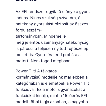
s
Az EFI rendszer egyik fő előnye a gyors
é
indítás. Nincs szükség szívatóra, és
g
hatékony gyorsulást biztosít az összes
fordulatszám-
tartományban. Mindemellé
még jelentős üzemanyag-hatékonyság
is párosul a teljesen nyitott fojtószelep
mellett is. Gyere és tedd próbára a
motort! Nem fogod megbánni!
Power Tilt! A távkaros
kormányzású modelljeink már ebben a
kategóriában is elérhetőek a Power Tilt
funkcióval. Ez a motor ugyanazokat a
funkciókat kínálja, mint a 15 lóerős EFI
modell többi tagja azonban, a nagyobb