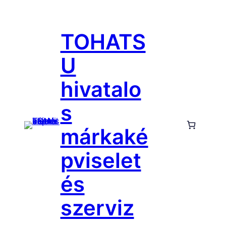
Ugrás
a
TOHATS
tartalomhoz
U
hivatalo
s
márkaké
pviselet
és
szerviz