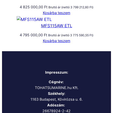
4 825 000,00
Ft
Bruttó ár (nettó
3 799 212,60
Ft
)
Kosárba teszem
MFS115AW ETL
4 795 000,00
Ft
Bruttó ár (nettó
3 775 590,55
Ft
)
Kosárba teszem
Impresszum:
Cégnév:
TOHATSUMARINE.hu Kft.
Székhely:
1163 Budapest, Kövirózsa u. 6.
Adószám:
26678924-2-42