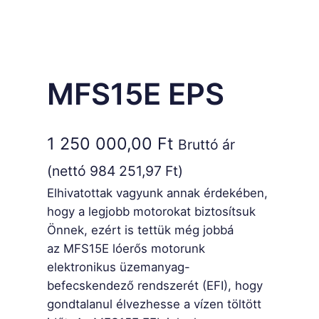
MFS15E EPS
1 250 000,00
Ft
Bruttó ár
(nettó
984 251,97
Ft
)
Elhivatottak vagyunk annak érdekében,
hogy a legjobb motorokat biztosítsuk
Önnek, ezért is tettük még jobbá
az MFS15E lóerős motorunk
elektronikus üzemanyag-
befecskendező rendszerét (EFI), hogy
gondtalanul élvezhesse a vízen töltött