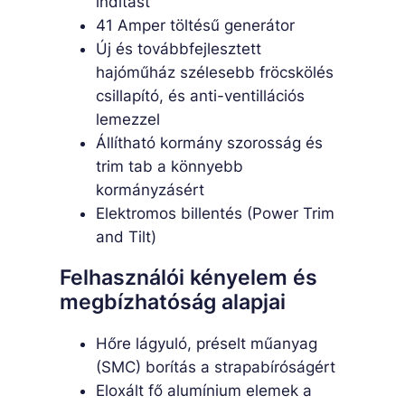
indítást
41 Amper töltésű generátor
Új és továbbfejlesztett
hajóműház szélesebb fröcskölés
csillapító, és anti-ventillációs
lemezzel
Állítható kormány szorosság és
trim tab a könnyebb
kormányzásért
Elektromos billentés (Power Trim
and Tilt)
Felhasználói kényelem és
megbízhatóság alapjai
Hőre lágyuló, préselt műanyag
(SMC) borítás a strapabíróságért
Eloxált fő alumínium elemek a