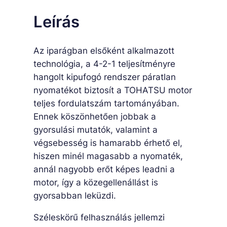
n
Leírás
n
y
Az iparágban elsőként alkalmazott
i
technológia, a 4-2-1 teljesítményre
s
hangolt kipufogó rendszer páratlan
é
nyomatékot biztosít a TOHATSU motor
g
teljes fordulatszám tartományában.
Ennek köszönhetően jobbak a
gyorsulási mutatók, valamint a
végsebesség is hamarabb érhető el,
hiszen minél magasabb a nyomaték,
annál nagyobb erőt képes leadni a
motor, így a közegellenállást is
gyorsabban leküzdi.
Széleskörű felhasználás jellemzi