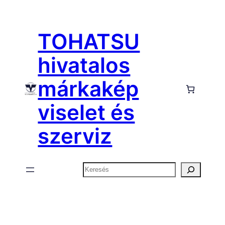
Ugrás
a
TOHATSU
tartalomhoz
hivatalos
márkakép
viselet és
szerviz
Keresés