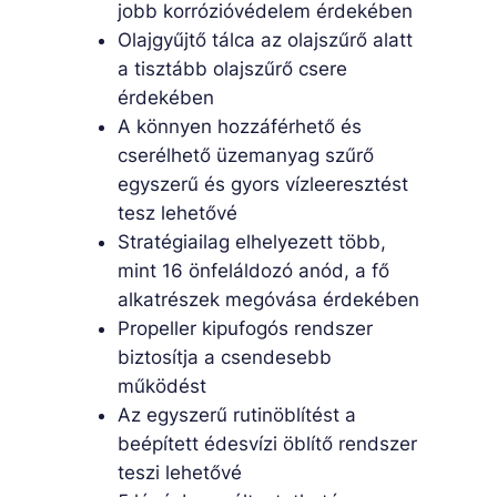
jobb korrózióvédelem érdekében
Olajgyűjtő tálca az olajszűrő alatt
a tisztább olajszűrő csere
érdekében
A könnyen hozzáférhető és
cserélhető üzemanyag szűrő
egyszerű és gyors vízleeresztést
tesz lehetővé
Stratégiailag elhelyezett több,
mint 16 önfeláldozó anód, a fő
alkatrészek megóvása érdekében
Propeller kipufogós rendszer
biztosítja a csendesebb
működést
Az egyszerű rutinöblítést a
beépített édesvízi öblítő rendszer
teszi lehetővé