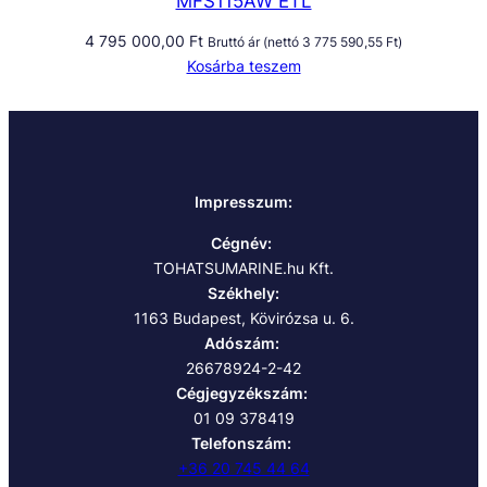
MFS115AW ETL
4 795 000,00
Ft
Bruttó ár (nettó
3 775 590,55
Ft
)
Kosárba teszem
Impresszum:
Cégnév:
TOHATSUMARINE.hu Kft.
Székhely:
1163 Budapest, Kövirózsa u. 6.
Adószám:
26678924-2-42
Cégjegyzékszám:
01 09 378419
Telefonszám:
+36 20 745 44 64