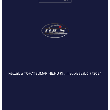
Készült a TOHATSUMARINE.HU Kft. megbízásából @2024