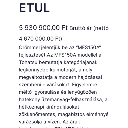
ETUL
5 930 900,00
Ft
Bruttó ár (nettó
4 670 000,00
Ft
)
Örömmel jelentjük be az “MFS150A”
fejlesztését.Az MFS150A modellel a
Tohatsu bemutatja kategóriájának
legkönnyebb külmotorját, amely
megváltoztatja a modern hajózással
szembeni elvárásokat. Figyelemre
méltó gyorsulása és lenyűgözően
hatékony üzemanyag-felhasználása, a
hétköznapi kirándulásokat
zökkenőmentes, magabiztos élménnyé
varázsolja a vízen. Az árak