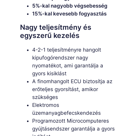
5%-kal nagyobb végsebesség
15%-kal kevesebb fogyasztás
Nagy teljesítmény és
egyszerű kezelés
4-2-1 teljesítményre hangolt
kipufogórendszer nagy
nyomatékot, ami garantálja a
gyors kisiklást
A finomhangolt ECU biztosítja az
erőteljes gyorsítást, amikor
szükséges
Elektromos
üzemanyagbefecskendezés
Programozott Microcomputeres
gyújtásendszer garantálja a gyors