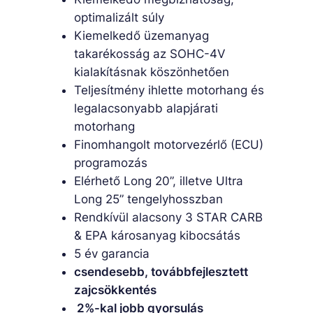
optimalizált súly
Kiemelkedő üzemanyag
takarékosság az SOHC-4V
kialakításnak köszönhetően
Teljesítmény ihlette motorhang és
legalacsonyabb alapjárati
motorhang
Finomhangolt motorvezérlő (ECU)
programozás
Elérhető Long 20”, illetve Ultra
Long 25” tengelyhosszban
Rendkívül alacsony 3 STAR CARB
& EPA károsanyag kibocsátás
5 év garancia
csendesebb,
továbbfejlesztett
zajcsökkentés
2%-kal jobb gyorsulás