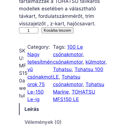
tartalmazzák a TOHATSU távkaros
modellek esetében a választható
távkart, fordulatszámmérőt, trim
visszajelzőt , z-kart, hajócsavart.
M
Kosárba teszem
F
S
Category:
Tags:
100 Le
SK
1
Nagy
csónakmotor
, 
U:
5
teljesítmén
csónakmotor
, 
külmotor
, 
MF
0
yű
Tohatsu
, 
Tohatsu 100
S15
A
csónakmot
LE
, 
Tohatsu
0a
W
orok 75
csónakmotor
, 
Tohatsu
we
E
Le-150
Marine
, 
TOHATSU
tul
T
Le-ig
MFS150 LE
U
Leírás
L
m
Vélemények (0)
e