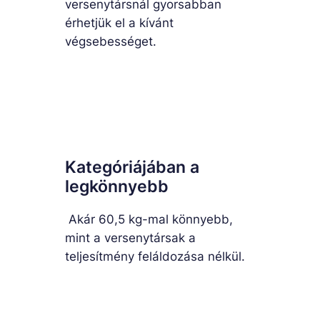
versenytársnál gyorsabban
érhetjük el a kívánt
végsebességet.
Kategóriájában a
legkönnyebb
Akár 60,5 kg-mal könnyebb,
mint a versenytársak a
teljesítmény feláldozása nélkül.