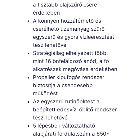
a tisztább olajszűrő csere
érdekében
A könnyen hozzáférhető és
cserélhető üzemanyag szűrő
egyszerű és gyors vízleeresztést
tesz lehetővé
Stratégiailag elhelyezett több,
mint 16 önfeláldozó anód, a fő
alkatrészek megóvása érdekében
Propeller kipufogós rendszer
biztosítja a csendesebb
működést
Az egyszerű rutinöblítést a
beépített édesvízi öblítő rendszer
teszi lehetővé
5 lépésben változtatható
alapjárati fordulatszám a 650-