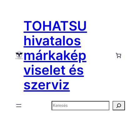
Ugrás
a
TOHATSU
tartalomhoz
hivatalos
márkakép
viselet és
szerviz
Keresés