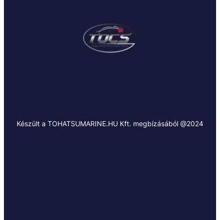
Készült a TOHATSUMARINE.HU Kft. megbízásából @2024