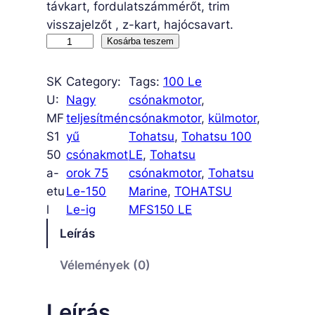
távkart, fordulatszámmérőt, trim
visszajelzőt , z-kart, hajócsavart.
M
Kosárba teszem
F
S
SK
Category:
Tags:
100 Le
1
U:
Nagy
csónakmotor
, 
5
MF
teljesítmén
csónakmotor
, 
külmotor
, 
0
S1
yű
Tohatsu
, 
Tohatsu 100
A
50
csónakmot
LE
, 
Tohatsu
E
a-
orok 75
csónakmotor
, 
Tohatsu
T
etu
Le-150
Marine
, 
TOHATSU
U
l
Le-ig
MFS150 LE
L
Leírás
m
e
Vélemények (0)
n
n
Leírás