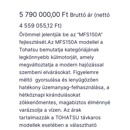
5 790 000,00
Ft
Bruttó ár (nettó
4 559 055,12
Ft
)
Örömmel jelentjük be az “MFS150A”
fejlesztését.Az MFS150A modellel a
Tohatsu bemutatja kategóriájának
legkönnyebb külmotorját, amely
megváltoztatja a modern hajózással
szembeni elvárásokat. Figyelemre
méltó gyorsulása és lenyűgözően
hatékony üzemanyag-felhasználása, a
hétköznapi kirándulásokat
zökkenőmentes, magabiztos élménnyé
varázsolja a vízen. Az árak
tartalmazzák a TOHATSU távkaros
modellek esetében a választható