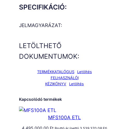
SPECIFIKÁCIÓ:
JELMAGYARÁZAT:
LETÖLTHETŐ
DOKUMENTUMOK:
TERMÉKKATALÓGUS
Letöltés
FELHASZNÁLÓI
KÉZIKÖNYV
Letöltés
Kapcsolódó termékek
MFS100A ETL
4 495 000,00
Ft
Bruttó ár (nettó
3 539 370,08
Ft
)