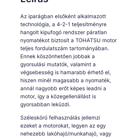
y
i
Az iparágban elsőként alkalmazott
s
technológia, a 4-2-1 teljesítményre
é
hangolt kipufogó rendszer páratlan
g
nyomatékot biztosít a TOHATSU motor
teljes fordulatszám tartományában.
Ennek köszönhetően jobbak a
gyorsulási mutatók, valamint a
végsebesség is hamarabb érhető el,
hiszen minél magasabb a nyomaték,
annál nagyobb erőt képes leadni a
motor, így a közegellenállást is
gyorsabban leküzdi.
Széleskörű felhasználás jellemzi
ezeket a motorokat, legyen az egy
nehezebb lakóhajó/munkahajó, vagy