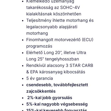
Kiemelkedő üzemanyag
takarékosság az SOHC-4V
kialakításnak köszönhetően
Teljesítmény ihlette motorhang és
legalacsonyabb alapjárati
motorhang
Finomhangolt motorvezérlő (ECU)
programozás
Elérhető Long 20”, illetve Ultra
Long 25” tengelyhosszban
Rendkívül alacsony 3 STAR CARB
& EPA károsanyag kibocsátás
5 év garancia
csendesebb,
továbbfejlesztett
zajcsökkentés
2%-kal jobb gyorsulás
5%-kal nagyobb végsebesség
15%-kal kevesebb fogyasztás