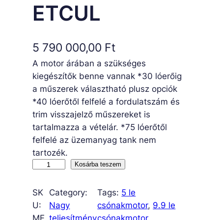
ETCUL
5 790 000,00
Ft
A motor árában a szükséges
kiegészítők benne vannak *30 lóerőig
a műszerek választható plusz opciók
*40 lóerőtől felfelé a fordulatszám és
trim visszajelző műszereket is
tartalmazza a vételár. *75 lóerőtől
felfelé az üzemanyag tank nem
tartozék.
M
Kosárba teszem
F
S
SK
Category:
Tags:
5 le
1
U:
Nagy
csónakmotor
, 
9.9 le
4
MF
teljesítmény
csónakmotor
, 