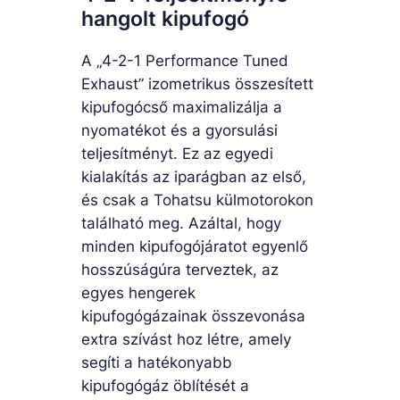
hangolt kipufogó
A „4-2-1 Performance Tuned
Exhaust” izometrikus összesített
kipufogócső maximalizálja a
nyomatékot és a gyorsulási
teljesítményt. Ez az egyedi
kialakítás az iparágban az első,
és csak a Tohatsu külmotorokon
található meg. Azáltal, hogy
minden kipufogójáratot egyenlő
hosszúságúra terveztek, az
egyes hengerek
kipufogógázainak összevonása
extra szívást hoz létre, amely
segíti a hatékonyabb
kipufogógáz öblítését a