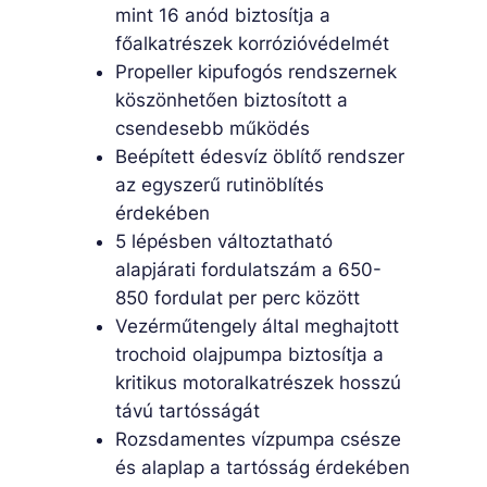
mint 16 anód biztosítja a
főalkatrészek korrózióvédelmét
Propeller kipufogós rendszernek
köszönhetően biztosított a
csendesebb működés
Beépített édesvíz öblítő rendszer
az egyszerű rutinöblítés
érdekében
5 lépésben változtatható
alapjárati fordulatszám a 650-
850 fordulat per perc között
Vezérműtengely által meghajtott
trochoid olajpumpa biztosítja a
kritikus motoralkatrészek hosszú
távú tartósságát
Rozsdamentes vízpumpa csésze
és alaplap a tartósság érdekében