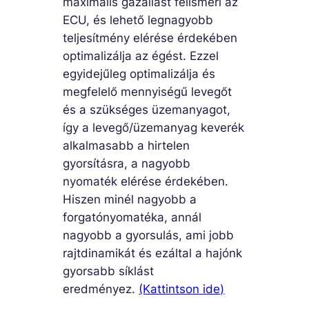
maximális gázállást felismeri az
ECU, és lehető legnagyobb
teljesítmény elérése érdekében
optimalizálja az égést. Ezzel
egyidejűleg optimalizálja és
megfelelő mennyiségű levegőt
és a szükséges üzemanyagot,
így a levegő/üzemanyag keverék
alkalmasabb a hirtelen
gyorsításra, a nagyobb
nyomaték elérése érdekében.
Hiszen minél nagyobb a
forgatónyomatéka, annál
nagyobb a gyorsulás, ami jobb
rajtdinamikát és ezáltal a hajónk
gyorsabb síklást
eredményez.
(Kattintson ide)