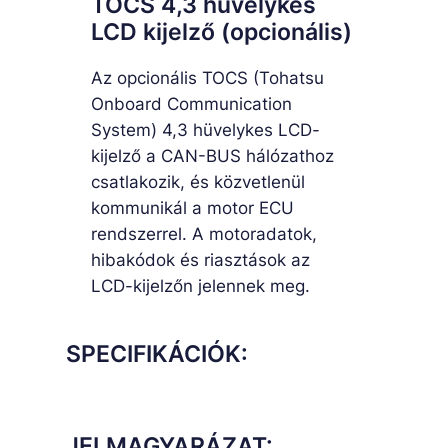
TOCS 4,3 hüvelykes
LCD kijelző (opcionális)
Az opcionális TOCS (Tohatsu
Onboard Communication
System) 4,3 hüvelykes LCD-
kijelző a CAN-BUS hálózathoz
csatlakozik, és közvetlenül
kommunikál a motor ECU
rendszerrel. A motoradatok,
hibakódok és riasztások az
LCD-kijelzőn jelennek meg.
SPECIFIKÁCIÓK:
JELMAGYARÁZAT: