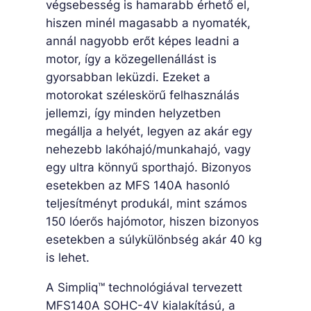
végsebesség is hamarabb érhető el,
hiszen minél magasabb a nyomaték,
annál nagyobb erőt képes leadni a
motor, így a közegellenállást is
gyorsabban leküzdi. Ezeket a
motorokat széleskörű felhasználás
jellemzi, így minden helyzetben
megállja a helyét, legyen az akár egy
nehezebb lakóhajó/munkahajó, vagy
egy ultra könnyű sporthajó. Bizonyos
esetekben az MFS 140A hasonló
teljesítményt produkál, mint számos
150 lóerős hajómotor, hiszen bizonyos
esetekben a súlykülönbség akár 40 kg
is lehet.
A Simpliq™ technológiával tervezett
MFS140A SOHC-4V kialakítású, a