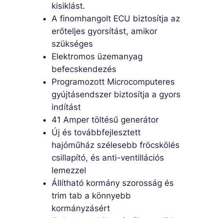
kisiklást.
A finomhangolt ECU biztosítja az
erőteljes gyorsítást, amikor
szükséges
Elektromos üzemanyag
befecskendezés
Programozott Microcomputeres
gyújtásendszer biztosítja a gyors
indítást
41 Amper töltésű generátor
Új és továbbfejlesztett
hajóműház szélesebb fröcskölés
csillapító, és anti-ventillációs
lemezzel
Állítható kormány szorosság és
trim tab a könnyebb
kormányzásért