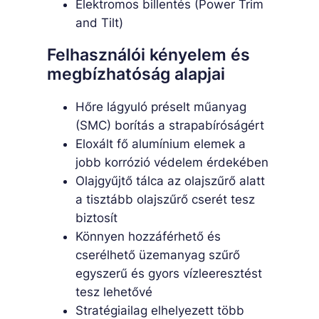
Elektromos billentés (Power Trim
and Tilt)
Felhasználói kényelem és
megbízhatóság alapjai
Hőre lágyuló préselt műanyag
(SMC) borítás a strapabíróságért
Eloxált fő alumínium elemek a
jobb korrózió védelem érdekében
Olajgyűjtő tálca az olajszűrő alatt
a tisztább olajszűrő cserét tesz
biztosít
Könnyen hozzáférhető és
cserélhető üzemanyag szűrő
egyszerű és gyors vízleeresztést
tesz lehetővé
Stratégiailag elhelyezett több