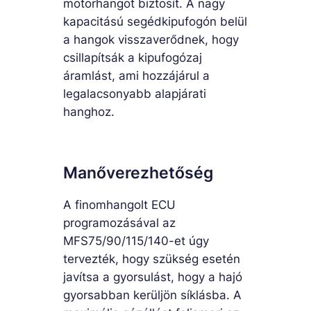
motorhangot biztosít. A nagy
kapacitású segédkipufogón belül
a hangok visszaverődnek, hogy
csillapítsák a kipufogózaj
áramlást, ami hozzájárul a
legalacsonyabb alapjárati
hanghoz.
Manőverezhetőség
A finomhangolt ECU
programozásával az
MFS75/90/115/140-et úgy
tervezték, hogy szükség esetén
javítsa a gyorsulást, hogy a hajó
gyorsabban kerüljön síklásba. A