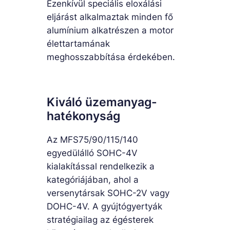
Ezenkívül speciális eloxálási
eljárást alkalmaztak minden fő
alumínium alkatrészen a motor
élettartamának
meghosszabbítása érdekében.
Kiváló üzemanyag-
hatékonyság
Az MFS75/90/115/140
egyedülálló SOHC-4V
kialakítással rendelkezik a
kategóriájában, ahol a
versenytársak SOHC-2V vagy
DOHC-4V. A gyújtógyertyák
stratégiailag az égésterek