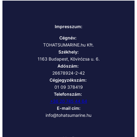
Impresszum:
Cégnév:
TOHATSUMARINE.hu Kft.
Székhely:
1163 Budapest, Kövirózsa u. 6.
Adószám:
26678924-2-42
Cégjegyzékszám:
01 09 378419
Telefonszám:
+36 20 745 44 64
E-mail cím:
info@tohatsumarine.hu