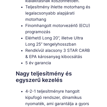
kialakításnak köszönhetően.
Teljesítmény ihlette motorhang és
legalacsonyabb alapjárati
motorhang
Finomhangolt motorvezérlő (ECU)
programozás
Elérhető Long 20”, illetve Ultra
Long 25” tengelyhosszban
Rendkívül alacsony 3 STAR CARB
& EPA károsanyag kibocsátás
5 év garancia
Nagy teljesítmény és
egyszerű kezelés
4-2-1 teljesítményre hangolt
kipufogó rendszer, dinamikus
nyomaték, ami garantálja a gyors