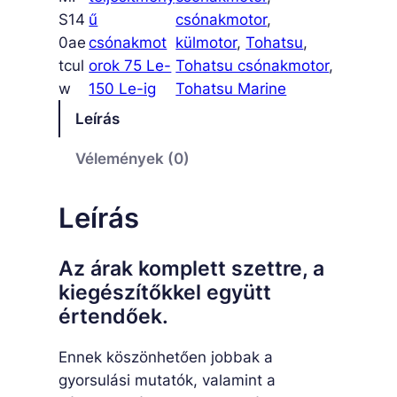
0
S14
ű
csónakmotor
, 
A
0ae
csónakmot
külmotor
, 
Tohatsu
, 
W
tcul
orok 75 Le-
Tohatsu csónakmotor
, 
E
w
150 Le-ig
Tohatsu Marine
T
Leírás
C
U
Vélemények (0)
L
m
Leírás
e
n
Az árak komplett szettre, a
n
kiegészítőkkel együtt
y
értendőek.
i
s
Ennek köszönhetően jobbak a
é
gyorsulási mutatók, valamint a
g