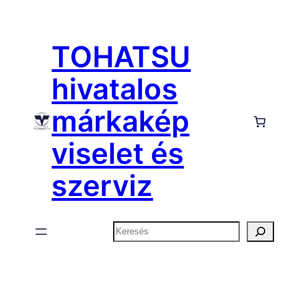
Ugrás
a
TOHATSU
tartalomhoz
hivatalos
márkakép
viselet és
szerviz
Keresés