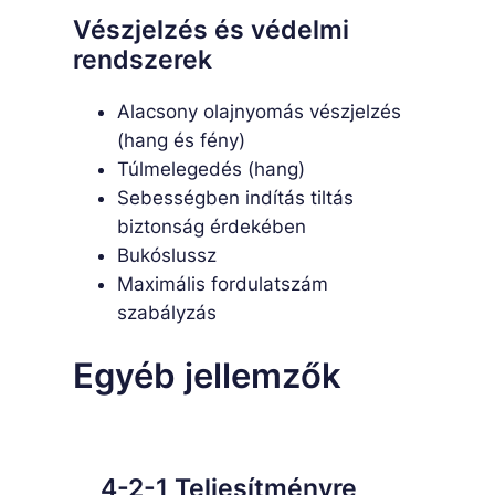
Vészjelzés és védelmi
rendszerek
Alacsony olajnyomás vészjelzés
(hang és fény)
Túlmelegedés (hang)
Sebességben indítás tiltás
biztonság érdekében
Bukóslussz
Maximális fordulatszám
szabályzás
Egyéb jellemzők
4-2-1 Teljesítményre