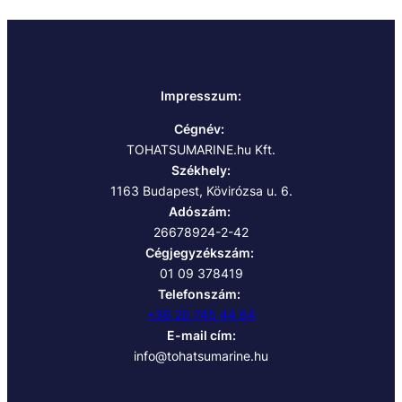
Impresszum:
Cégnév:
TOHATSUMARINE.hu Kft.
Székhely:
1163 Budapest, Kövirózsa u. 6.
Adószám:
26678924-2-42
Cégjegyzékszám:
01 09 378419
Telefonszám:
+36 20 745 44 64
E-mail cím:
info@tohatsumarine.hu