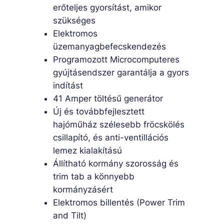
erőteljes gyorsítást, amikor
szükséges
Elektromos
üzemanyagbefecskendezés
Programozott Microcomputeres
gyújtásendszer garantálja a gyors
indítást
41 Amper töltésű generátor
Új és továbbfejlesztett
hajóműház szélesebb fröcskölés
csillapító, és anti-ventillációs
lemez kialakítású
Állítható kormány szorosság és
trim tab a könnyebb
kormányzásért
Elektromos billentés (Power Trim
and Tilt)