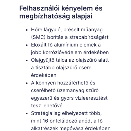
Felhasználói kényelem és
megbízhatóság alapjai
Hőre lágyuló, préselt műanyag
(SMC) borítás a strapabíróságért
Eloxált fő alumínium elemek a
jobb korrózióvédelem érdekében
Olajgyűjtő tálca az olajszűrő alatt
a tisztább olajszűrő csere
érdekében
A könnyen hozzáférhető és
cserélhető üzemanyag szűrő
egyszerű és gyors vízleeresztést
tesz lehetővé
Stratégiailag elhelyezett több,
mint 16 önfeláldozó anód, a fő
alkatrészek megóvása érdekében