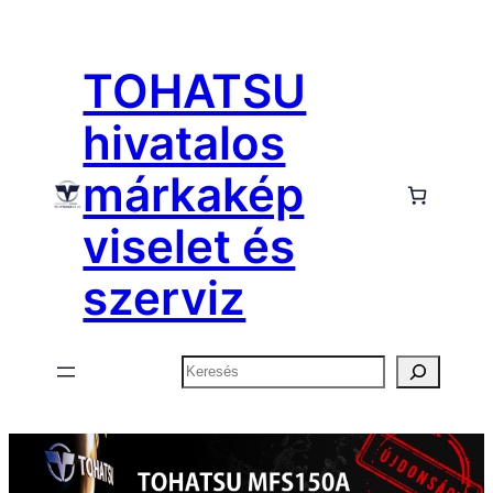
Ugrás
a
TOHATSU
tartalomhoz
hivatalos
márkakép
viselet és
szerviz
Keresés