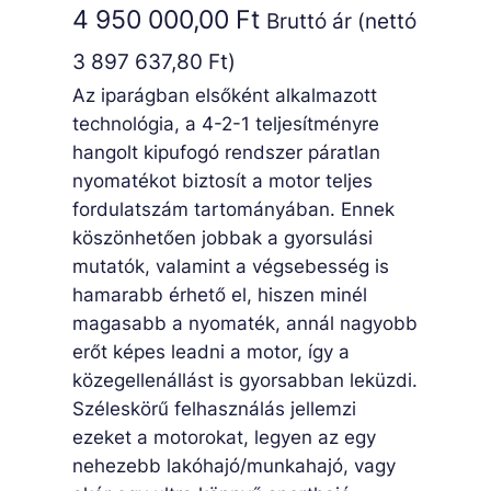
4 950 000,00
Ft
Bruttó ár (nettó
3 897 637,80
Ft
)
Az iparágban elsőként alkalmazott
technológia, a 4-2-1 teljesítményre
hangolt kipufogó rendszer páratlan
nyomatékot biztosít a motor teljes
fordulatszám tartományában. Ennek
köszönhetően jobbak a gyorsulási
mutatók, valamint a végsebesség is
hamarabb érhető el, hiszen minél
magasabb a nyomaték, annál nagyobb
erőt képes leadni a motor, így a
közegellenállást is gyorsabban leküzdi.
Széleskörű felhasználás jellemzi
ezeket a motorokat, legyen az egy
nehezebb lakóhajó/munkahajó, vagy