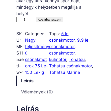
akár egy ultra könnyű sporthajó,
mindegyik helyzetben megállja a
helyét.
M
Kosárba teszem
F
S
SK
Category:
Tags:
5 le
1
U:
Nagy
csónakmotor
, 
9.9 le
1
MF
teljesítmény
csónakmotor
, 
5
S11
ű
csónakmotor
, 
A
5ae
csónakmot
külmotor
, 
Tohatsu
, 
W
tl-
orok 75 Le-
Tohatsu csónakmotor
, 
E
w-1
150 Le-ig
Tohatsu Marine
T
Leírás
U
L
Vélemények (0)
m
e
Leírás
n