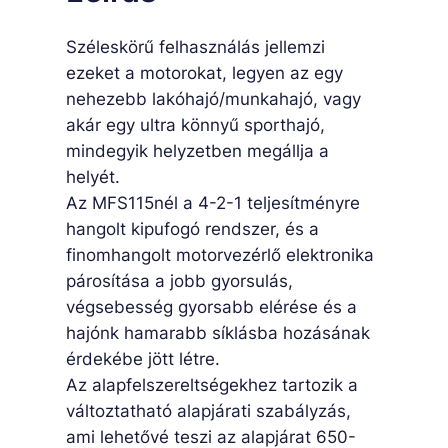
n
Széleskörű felhasználás jellemzi
y
ezeket a motorokat, legyen az egy
i
nehezebb lakóhajó/munkahajó, vagy
s
akár egy ultra könnyű sporthajó,
é
mindegyik helyzetben megállja a
g
helyét.
Az MFS115nél a 4-2-1 teljesítményre
hangolt kipufogó rendszer, és a
finomhangolt motorvezérlő elektronika
párosítása a jobb gyorsulás,
végsebesség gyorsabb elérése és a
hajónk hamarabb síklásba hozásának
érdekébe jött létre.
Az alapfelszereltségekhez tartozik a
változtatható alapjárati szabályzás,
ami lehetővé teszi az alapjárat 650-