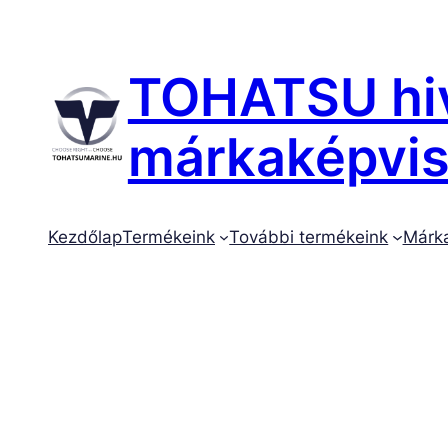
Ugrás
a
tartalomhoz
TOHATSU hiv
márkaképvise
Kezdőlap
Termékeink
További termékeink
Márk