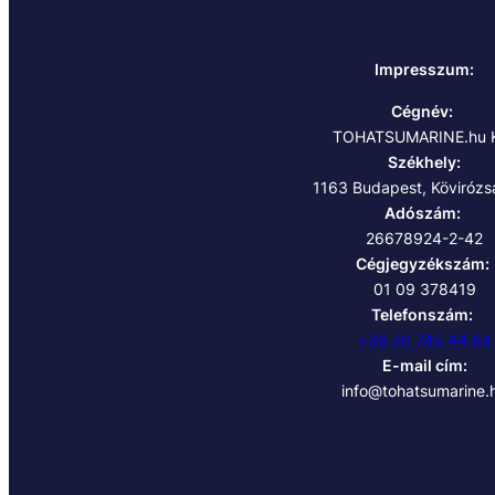
Impresszum:
Cégnév:
TOHATSUMARINE.hu K
Székhely:
1163 Budapest, Kövirózsa
Adószám:
26678924-2-42
Cégjegyzékszám:
01 09 378419
Telefonszám:
+36 20 745 44 64
E-mail cím:
info@tohatsumarine.