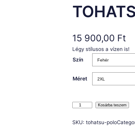
TOHATS
15 900,00
Ft
Légy stílusos a vízen is!
Szín
Méret
T
Kosárba teszem
O
H
SKU:
tohatsu-polo
Catego
A