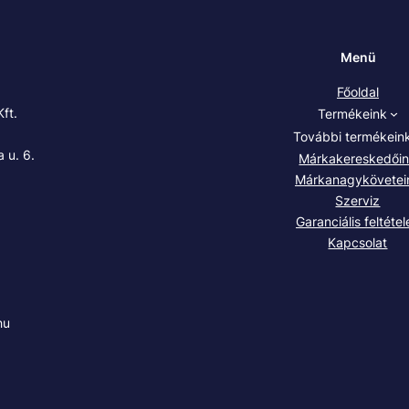
Menü
Főoldal
ft.
Termékeink
További termékein
 u. 6.
Márkakereskedői
Márkanagykövetei
Szerviz
Garanciális feltétel
Kapcsolat
hu