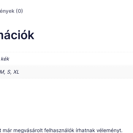
ények (0)
mációk
 kék
 M, S, XL
t már megvásárolt felhasználók írhatnak véleményt.