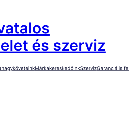
atalos
let és szerviz
anagyköveteink
Márkakereskedőink
Szerviz
Garanciális fe