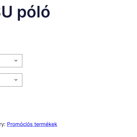
U póló
ry:
Promóciós termékek