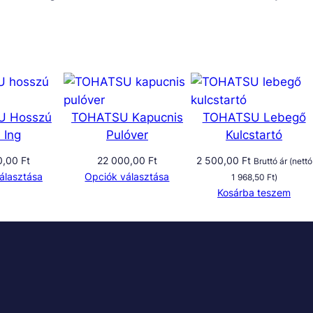
U Hosszú
TOHATSU Kapucnis
TOHATSU Lebegő
ú Ing
Pulóver
Kulcstartó
0,00
Ft
22 000,00
Ft
2 500,00
Ft
Bruttó ár (nettó
álasztása
Opciók választása
1 968,50
Ft
)
Kosárba teszem