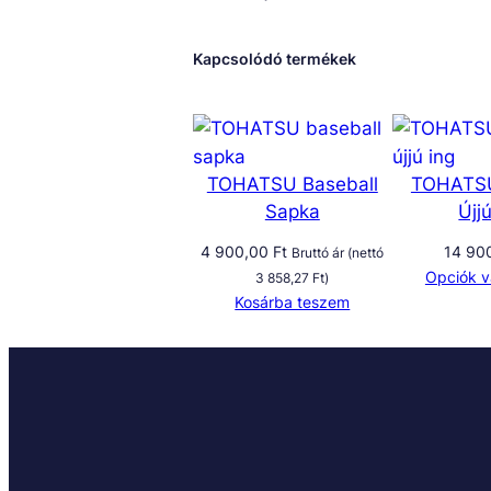
Kapcsolódó termékek
TOHATSU Baseball
TOHATS
Sapka
Újj
4 900,00
Ft
14 90
Bruttó ár (nettó
Opciók v
3 858,27
Ft
)
Kosárba teszem