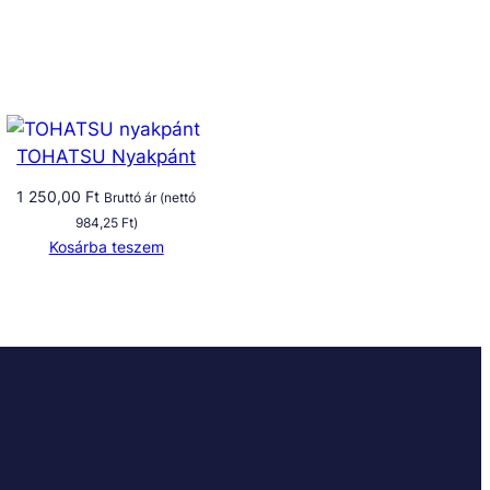
TOHATSU Nyakpánt
1 250,00
Ft
Bruttó ár (nettó
984,25
Ft
)
Kosárba teszem