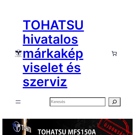
Ugrás
a
TOHATSU
tartalomhoz
hivatalos
márkakép
viselet és
szerviz
Keresés