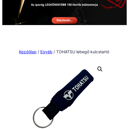
Kezdőlap
/
Egyéb
/ TOHATSU lebegő kulcstartó