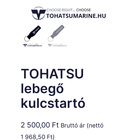
TOHATSU
lebegő
kulcstartó
2 500,00
Ft
Bruttó ár (nettó
1 968,50
Ft
)