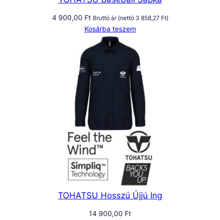
g
4 900,00
Ft
Bruttó ár (nettó
3 858,27
Ft
)
Kosárba teszem
TOHATSU Hosszú Újjú Ing
14 900,00
Ft