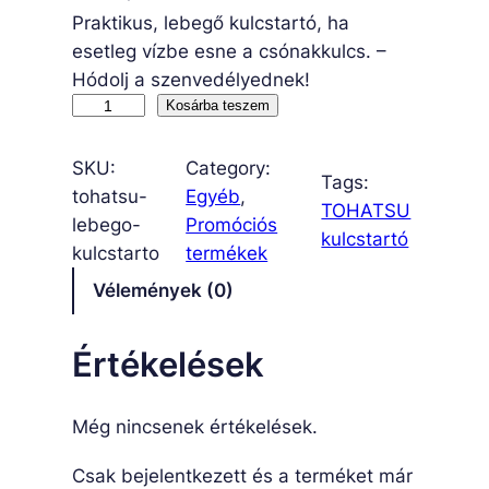
Praktikus, lebegő kulcstartó, ha
esetleg vízbe esne a csónakkulcs. –
Hódolj a szenvedélyednek!
T
Kosárba teszem
O
H
SKU:
Category:
Tags:
A
tohatsu-
Egyéb
, 
TOHATSU
T
lebego-
Promóciós
kulcstartó
S
kulcstarto
termékek
U
Vélemények (0)
l
e
Értékelések
b
e
g
Még nincsenek értékelések.
ő
Csak bejelentkezett és a terméket már
k