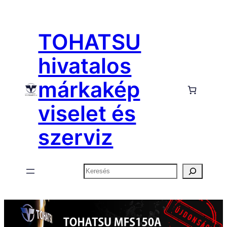
TOHATSU
hivatalos
márkakép
viselet és
szerviz
Keresés