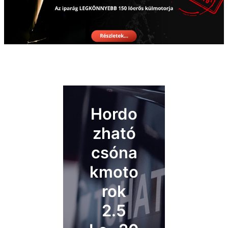
Hordo
zható
csóna
kmoto
rok
2.5