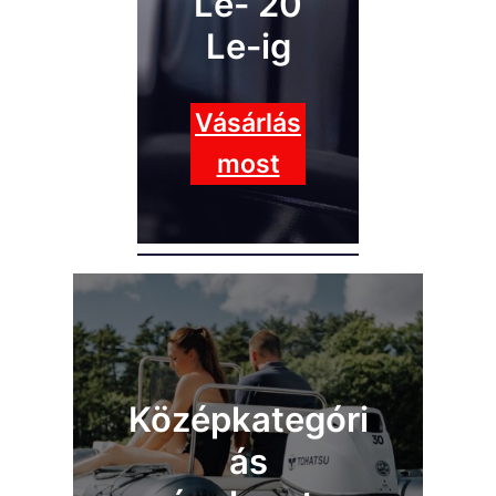
Le- 20
Le-ig
Vásárlás
most
Középkategóri
ás