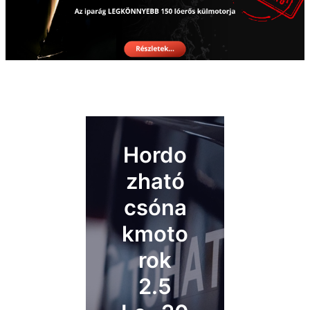
Hordo
zható
csóna
kmoto
rok
2.5