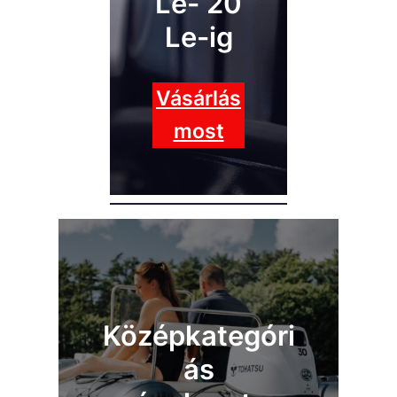
Le- 20
Le-ig
Vásárlás
most
Középkategóri
ás