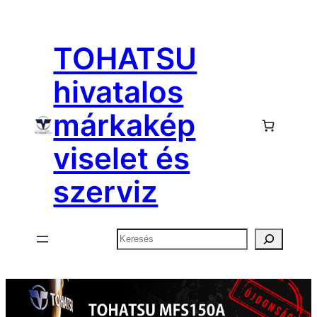
TOHATSU
hivatalos
márkakép
viselet és
szerviz
Keresés