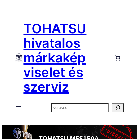
Ugrás
a
TOHATSU
tartalomhoz
hivatalos
márkakép
viselet és
szerviz
Keresés