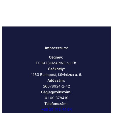
Impresszum:
Cégnév:
TOHATSUMARINE.hu Kft.
Székhely:
1163 Budapest, Kövirózsa u. 6.
Adószám:
26678924-2-42
Cégjegyzékszám:
01 09 378419
Telefonszám:
+36 20 745 44 64