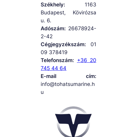
Székhely:
1163
Budapest, Kövirózsa
u. 6.
Adószám:
26678924-
2-42
Cégjegyzékszám:
01
09 378419
Telefonszám:
+36 20
745 44 64
E-mail cím:
info@tohatsumarine.h
u