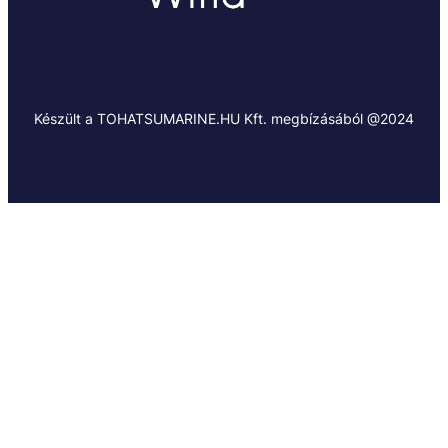
Készült a TOHATSUMARINE.HU Kft. megbízásából @2024